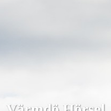
Värmdö Hörsel