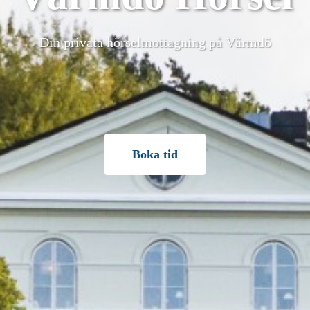
Din privata hörselmottagning på Värmdö
Boka tid