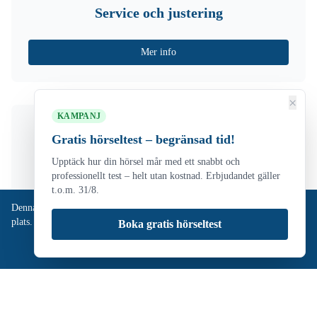
Service och justering
Mer info
×
KAMPANJ
Gratis hörseltest – begränsad tid!
Upptäck hur din hörsel mår med ett snabbt och
professionellt test – helt utan kostnad. Erbjudandet gäller
Hörselteknik i yrkeslivet
t.o.m. 31/8.
Denna webbplats använder cookies från Google Maps för att visa vår
plats. Genom att fortsätta använda sidan godkänner du detta.
Läs mer
Boka gratis hörseltest
Mer info
Jag förstår